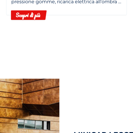
pressione gomme, ricarica elettrica all’ombra e
filtro abitacolo pulito.
Scopri di più