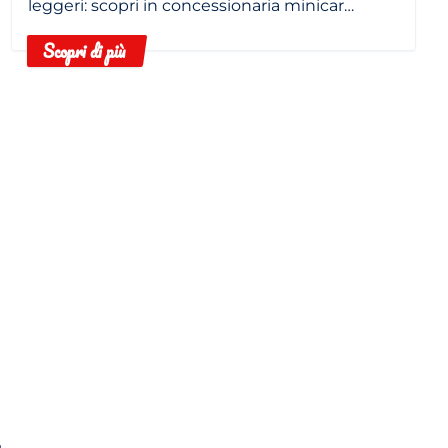
leggeri: scopri in concessionaria minicar
elettriche e termiche.
Scopri di più