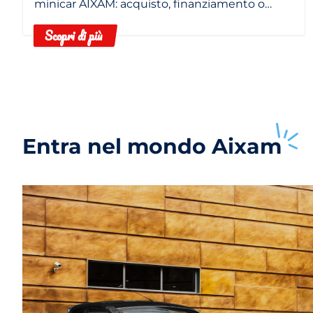
MINICAR
minicar AIXAM: acquisto, finanziamento o
noleggio in base alle tue esigenze.
Scopri di più
Entra nel mondo
Aixam