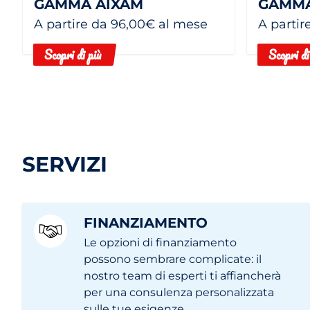
GAMMA AIXAM
GAMMA
A partire da 96,00€ al mese
A partir
Scopri di più
Scopri di
SERVIZI
FINANZIAMENTO
Le opzioni di finanziamento
possono sembrare complicate: il
nostro team di esperti ti affiancherà
per una consulenza personalizzata
sulle tue esigenze.