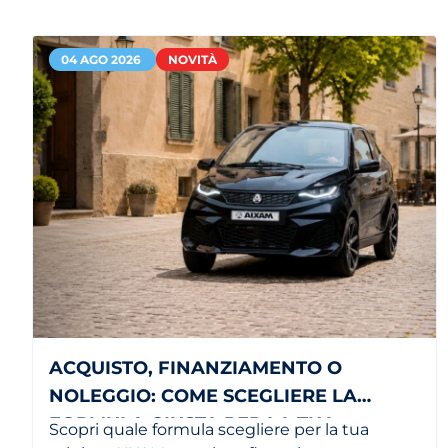
04 AGO 2026
NOVITÀ
ACQUISTO, FINANZIAMENTO O
NOLEGGIO: COME SCEGLIERE LA
FORMULA GIUSTA PER LA TUA
Scopri quale formula scegliere per la tua